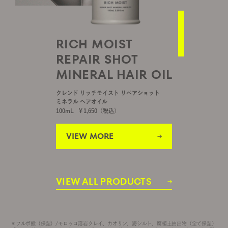
RICH MOIST
REPAIR SHOT
MINERAL HAIR OIL
クレンド リッチモイスト リペアショット
ミネラル ヘアオイル
100mL
￥
1,650
（税込）
VIEW MORE
VIEW MORE
VIEW ALL PRODUCTS
＊フルボ酸（保湿）/モロッコ溶岩クレイ、カオリン、海シルト、腐植土抽出物（全て保湿）