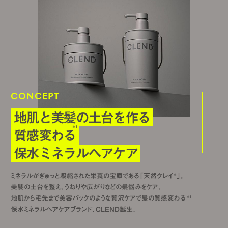
CONCEPT
地肌と美髪の土台を作る
＊1
質感変わる
保水ミネラルヘアケア
ミネラルがぎゅっと凝縮された栄養の宝庫である「天然クレイ
」。
＊
美髪の土台を整え、うねりや広がりなどの髪悩みをケア。
地肌から毛先まで美容パックのような贅沢ケアで髪の質感変わる
＊1
保水ミネラルヘアケアブランド、CLEND誕生。