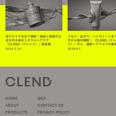
泥ヂカラで芯まで補修！地肌と美髪の土
うねり・広がり・ハイダメージま
台を作る保水ミネラルヘアケア
芯から集中補修！『CLEND（ク
『CLEND（クレンド）』新登場。
ド）』から、濃密ヘアマスクが新
2024.2.20
2024.9.5
HOME
Q&A
ABOUT
CONTACT US
PRODUCTS
PRIVACY POLICY