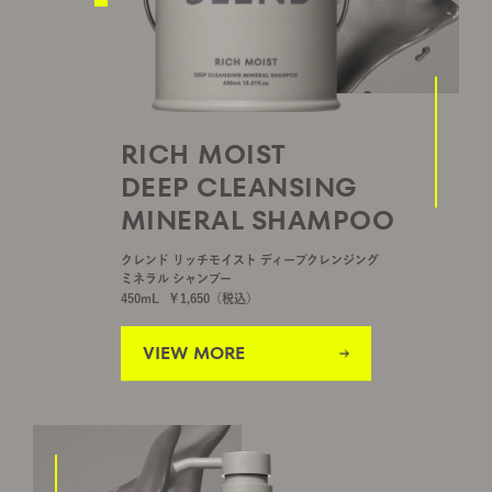
RICH MOIST
DEEP CLEANSING
MINERAL SHAMPOO
クレンド リッチモイスト ディープクレンジング
ミネラル シャンプー
450mL
￥
1,650
（税込）
VIEW MORE
VIEW MORE