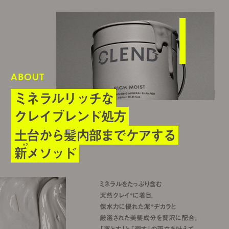
ABOUT
ミネラルリッチな
クレイブレンド処方
土台から髪内部までケアする
＊2
新
メソッド
ミネラルをたっぷり含む
天然クレイ
に着目。
＊
保水力に優れた泥
ヂカラと
＊
厳選された美髪成分を贅沢に配合。